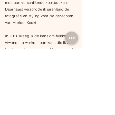
mee aan verschillende kookboeken.
Daarnaast verzorgde ik jarenlang de
fotografie en styling voor de gerechten
van MarleenKookt.
In 2016 kreeg ik de kans om fulltime bij
vtwonen te werken, een kans die ik met
beide handen aangreep. Meer dan acht
jaar lang was ik werkzaam bij dé
interieurtitel van Nederland, waar ik veel
heb geleerd, mooie mensen heb
ontmoet en tal van redactionele pagina’s
heb gevuld met de nieuwste producten
en trends. Nu is het tijd om mijn passie
voor koken, food en styling weer volop
op te pakken. Ik kijk ernaar uit om mijn
ervaring in redactioneel werk te